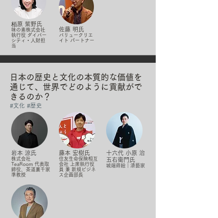
栢原 紫野氏
佐藤 明氏
味の素株式会社
執行役 ダイバー
バリュークリエ
シティ・人財担
イト パートナー
当
日本の歴史と文化の本質的な価値を
通じて、世界でどのように貢献がで
きるのか？
#文化
#歴史
岩本 涼氏
藤本 宏樹氏
十六代 小原 治
株式会社
住友生命保険相互
五右衛門氏
TeaRoom 代表取
会社 上席執行役
城端蒔絵｜漆藝家
締役、茶道裏千家
員 兼 新規ビジネ
準教授
ス企画部長