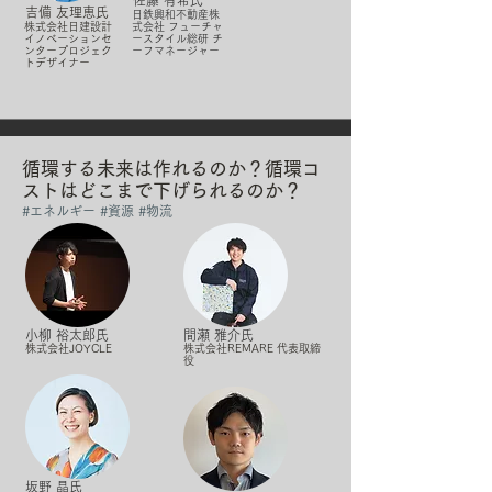
佐藤 有希氏
吉備 友理恵氏
日鉄興和不動産株
株式会社日建設計
式会社 フューチャ
イノベーションセ
ースタイル総研 チ
ンタープロジェク
ーフマネージャー
トデザイナー
循環する未来は作れるのか？循環コ
ストはどこまで下げられるのか？
#​エネルギー #資源 #物流
小柳 裕太郎氏
間瀬 雅介氏
株式会社JOYCLE
株式会社REMARE 代表取締
役
坂野 晶氏