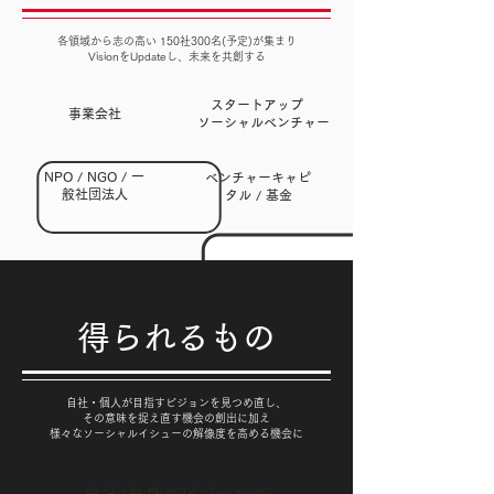
各領域から志の高い 150社300名(予定)が集まり
VisionをUpdateし、未来を共創する
スタートアップ
事業会社
​ ソーシャルベンチャー
NPO / NGO / 一
ベンチャーキャピ
般社団法人
タル / 基金
得られるもの
自社・個人が目指すビジョンを見つめ直し、
その意味を捉え直す機会の創出に加え
様々なソーシャルイシューの解像度を高める機会に