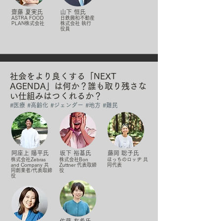
齋藤 夏実氏
山下 恒氏
ASTRA FOOD
日鉄興和不動産
PLAN株式会社
株式会社 執行
役員
社会をより良くする「NEXT
AGENDA」は何か？誰も取り残さな
い仕組みはつくれるか？
#​医療 #高齢化 #ジェンダー #地方 #難民
阿座上 陽平氏
坂下 裕基氏
藤岡 聡子氏
株式会社Zebras
株式会社Bon
ほっちのロッヂ 共
and Company 共
Zuttner 代表取締
同代表
同創業者/代表取締
役
役