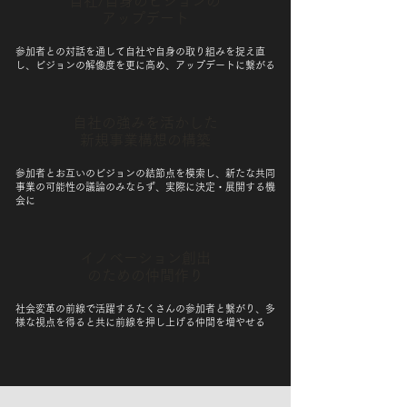
自社/自身のビジョンの
アップデート
参加者との対話を通して自社や自身の取り組みを捉え直
し、ビジョンの解像度を更に高め、アップデートに繋がる
自社の強みを活かした
新規事業構想の構築
参加者とお互いのビジョンの結節点を模索し、新たな共同
事業の可能性の議論のみならず、実際に決定・展開する機
会に
イノベーション創出
のための仲間作り
社会変革の前線で活躍するたくさんの参加者と繋がり、多
様な視点を得ると共に前線を押し上げる仲間を増やせる