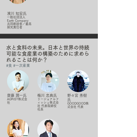
濱川 知宏氏
一般社団法人
Earth Company
共同創設者／最高
探究責任者
水と食料の未来。日本と世界の持続
可能な食産業の構築のために求めら
れることは何か？
#食 #一次産業
齋藤 潤一氏
梅川 忠典氏
野々宮 秀樹
AGRIST株式会
リージョナルフ
氏
社
ィッシュ株式会
GOODGOOD株
社 代表取締役
式会社 代表
社長