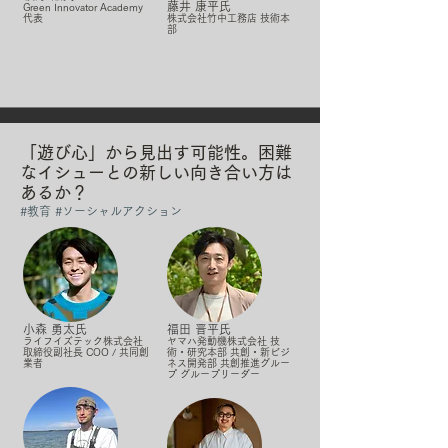
藤井 康平氏
Green Innovator Academy
代表
株式会社竹中工務店 技術本
部
「遊び心」から見出す可能性。困難
なイシューとの新しい向き合い方は
あるか？
#教育 #ソーシャルアクション
小森 勇太氏
福田 晋平氏
ライフイズテック株式会社
ヤマハ発動機株式会社 技
取締役副社長 COO / 共同創
術・研究本部 共創・新ビジ
業者
ネス開発部 共創推進グルー
プ グループリーダー