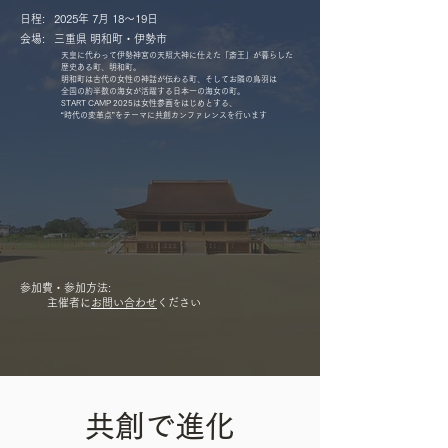
日程: 2025年 7月 18〜19日
会場: 三重県 明和町・伊勢市
天皇に代わって伊勢神宮の天照大神に仕えた「斎王」が暮らした
歴史ある町、明和町。
明和町は古代の女性の神話が伝わる町、そしてお隣の鳥羽は
全国の約半数の海女が活躍する日本一の海女の町。
START CAMP 2025は女性参画をはじめとする、
“時代の変革点”をテーマに共創カンファレンスを行います
​参加費・参加方法:
主催者に
お問い合わせ
ください
共創で進化