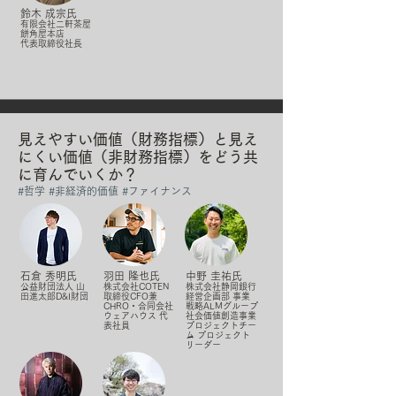
鈴木 成宗氏
有限会社二軒茶屋
餅角屋本店
代表取締役社長
見えやすい価値（財務指標）と見え
にくい価値（非財務指標）をどう共
に育んでいくか？
#​哲学
#非経済的価値
#ファイナンス
石倉 秀明氏
羽田 隆也氏
中野 圭祐氏
公益財団法人 山
株式会社COTEN
株式会社静岡銀行
田進太郎D&I財団
取締役CFO兼
経営企画部 事業
CHRO・合同会社
戦略ALMグループ
ウェアハウス 代
社会価値創造事業
表社員
プロジェクトチー
ム プロジェクト
リーダー