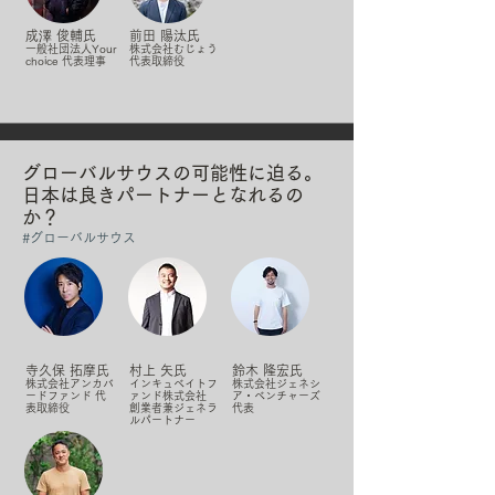
成澤 俊輔氏
前田 陽汰氏
一般社団法人Your
株式会社むじょう
choice 代表理事
代表取締役
グローバルサウスの可能性に迫る。
日本は良きパートナーとなれるの
か？
#​グローバルサウス
寺久保 拓摩氏
村上 矢氏
鈴木 隆宏氏
株式会社アンカバ
インキュベイトフ
株式会社ジェネシ
ードファンド 代
ァンド株式会社
ア・ベンチャーズ
表取締役
創業者兼ジェネラ
代表
ルパートナー