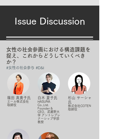
Issue Discussion
女性の社会参画における構造課題を
捉え、これからどうしていくべき
か？
#女性の社会参与 #D&I
篠田 真貴子氏
白木 夏子氏
​杉山 サーシャ
エール株式会社
HASUNA
氏
取締役
Co.,Ltd.
株式会社COTEN
Founder &
取締役
CEO、武蔵野大
学 アントレプレ
ナーシップ学部
教授