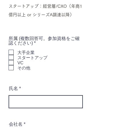
スタートアップ：経営層/CXO（年商1
億円以上 or シリーズA調達以降）
所属 (複数回答可。参加資格をご確
必
認ください)
*
須
項
大手企業
目
スタートアップ
VC
その他
氏名
会社名