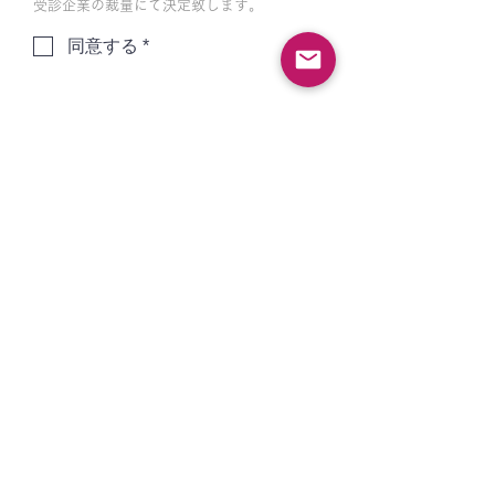
受診企業の裁量にて決定致します。
同意する *
どちらで本イベントを
知ったか
必
(複数回答可)
*
須
項
Facebook／Twitter
目
Addlight社の告知
ITECの告知
友人/知人の紹介
その他
[友人/知人の紹介]を選ばれた方は
ご紹介者様のお名前、[その他]を
選ばれた方は詳細についてご教
示ください